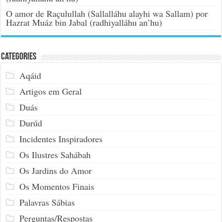
O amor de Raçulullah (Sallalláhu alayhi wa Sallam) por
Hazrat Muáz bin Jabal (radhiyalláhu an’hu)
Categories
Aqáid
Artigos em Geral
Duás
Durúd
Incidentes Inspiradores
Os Ilustres Sahábah
Os Jardins do Amor
Os Momentos Finais
Palavras Sábias
Perguntas/Respostas