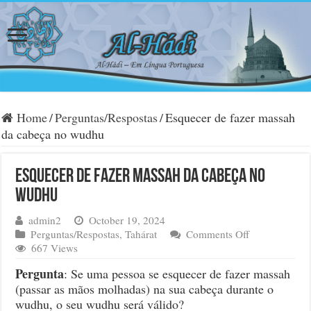
Home
/
Perguntas/Respostas
/
Esquecer de fazer massah
da cabeça no wudhu
Esquecer de fazer massah da cabeça no
wudhu
admin2
October 19, 2024
on
Perguntas/Respostas
,
Tahárat
Comments Off
Esquecer
667 Views
de
Pergunta
: Se uma pessoa se esquecer de fazer massah
fazer
(passar as mãos molhadas) na sua cabeça durante o
massah
wudhu, o seu wudhu será válido?
da