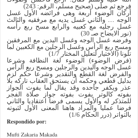
فرجع ثم صلى (صحيح مسلم، الرقم: 243)
أركان الوضوء أربعة وهى فرائضه الأول غسل
الوجه … والثاني غسل يديه مع مرفقيه والثالث
غسل رجليه مع كعبيه والرابع مسح ربع رأسه
(نور الايضاح صـ 30)
وفرضه غسل الوجه وغسل اليدين مع المرفقين
ومسح ربع الرأس وغسل الرجلين مع الكعبين لما
تلونا (الاختيار لتعليل المختار 1/7)
(فرض الوضوء) الوضوء لغة النظافة وشرعا
غسل الوجه واليدين والرجلين ومسح ربع الرأس
والفرض لغة القطع والتقدير وشرعا حكم لزم
بدليل قطعي وحكمه أن يستحق العقاب تاركه بلا
عذر ويكفر جاحده وقد يقال لما يفوت الجواز
بفوته كالوتر يفوت بفوته جواز صلاة الفجر
للمتذكر له والأول يسمى فرضا اعتقاديا والثاني
فرضا عمليا والمراد هاهنا المعنى الأول لثبوته
بالتواتر (درر الحكام 1/6)
Respondido por:
Mufti Zakaria Makada