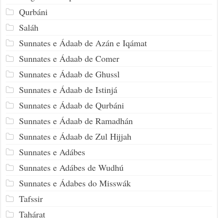
Qurbáni
Saláh
Sunnates e Ádaab de Azán e Iqámat
Sunnates e Ádaab de Comer
Sunnates e Ádaab de Ghussl
Sunnates e Ádaab de Istinjá
Sunnates e Ádaab de Qurbáni
Sunnates e Ádaab de Ramadhán
Sunnates e Ádaab de Zul Hijjah
Sunnates e Adábes
Sunnates e Adábes de Wudhú
Sunnates e Ádabes do Misswák
Tafssir
Tahárat