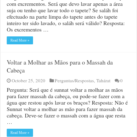
de
com excrementos. Será que devo lavar apenas a área
galinha
suja ou tenho que lavar todo o tapete? Se saláh foi
efectuado na parte limpa do tapete antes do tapete
inteiro ter sido lavado, o saláh será válido? Resposta:
Os excrementos …
Read More »
Voltar a Molhar as Mãos para o Massah da
Cabeça
October 25, 2020
Perguntas/Respostas
,
Tahárat
0
Pergunta: Será que é sunnat voltar a molhar as mãos
para fazer massah da cabeça, ou pode-se fazer com a
água que restou após lavar os braços? Resposta: Não é
Sunnat voltar a molhar as mão para fazer massah da
cabeça. Deve-se fazer o massah com a água que resta
…
Read More »