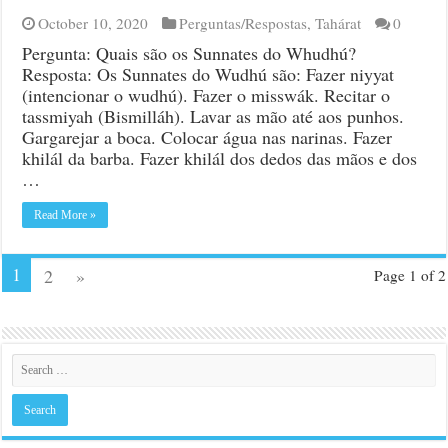
October 10, 2020
Perguntas/Respostas
,
Tahárat
0
Pergunta: Quais são os Sunnates do Whudhú?
Resposta: Os Sunnates do Wudhú são: Fazer niyyat
(intencionar o wudhú). Fazer o misswák. Recitar o
tassmiyah (Bismilláh). Lavar as mão até aos punhos.
Gargarejar a boca. Colocar água nas narinas. Fazer
khilál da barba. Fazer khilál dos dedos das mãos e dos
…
Read More »
1
2
»
Page 1 of 2