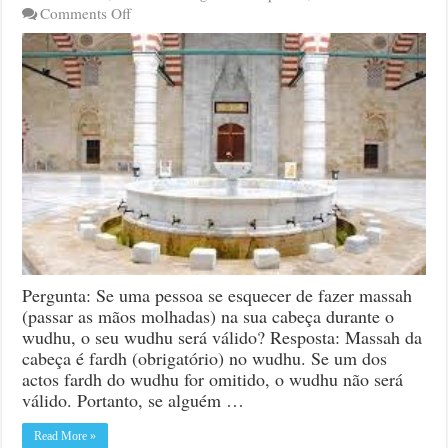
on
Comments Off
Esquecer
de
fazer
massah
da
cabeça
no
wudhu
Pergunta: Se uma pessoa se esquecer de fazer massah
(passar as mãos molhadas) na sua cabeça durante o
wudhu, o seu wudhu será válido? Resposta: Massah da
cabeça é fardh (obrigatório) no wudhu. Se um dos
actos fardh do wudhu for omitido, o wudhu não será
válido. Portanto, se alguém …
Read More »