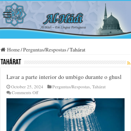
Home
/
Perguntas/Respostas
/
Tahárat
Tahárat
Lavar a parte interior do umbigo durante o ghusl
October 25, 2024
Perguntas/Respostas
,
Tahárat
on
Comments Off
Lavar
a
parte
interior
do
umbigo