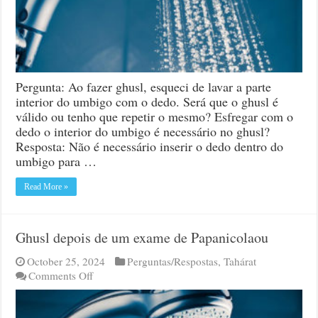
durante
o
ghusl
Pergunta: Ao fazer ghusl, esqueci de lavar a parte
interior do umbigo com o dedo. Será que o ghusl é
válido ou tenho que repetir o mesmo? Esfregar com o
dedo o interior do umbigo é necessário no ghusl?
Resposta: Não é necessário inserir o dedo dentro do
umbigo para …
Read More »
Ghusl depois de um exame de Papanicolaou
October 25, 2024
Perguntas/Respostas
,
Tahárat
on
Comments Off
Ghusl
depois
de