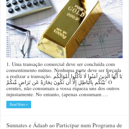
e
Ádaab
de
Negóci
e
Transaç
1. Uma transação comercial deve ser concluída com
consentimento mútuo. Nenhuma parte deve ser forçada
a realizar a transação. يَا أَيُّهَا الَّذِينَ آمَنُوا لَا تَأْكُلُوا أَمْوَالَكُم
بَيْنَكُم بِالْبَاطِلِ إِلَّا أَن تَكُونَ تِجَارَةً عَن تَرَاضٍ مِّنكُمْ ۚ Ó
crentes, não consumais a vossa riqueza uns dos outros
injustamente. No entanto, (apenas consumam …
Read More »
Sunnates e Ádaab ao Participar num Programa de