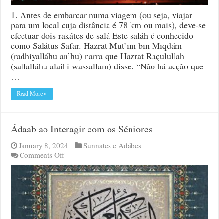
1. Antes de embarcar numa viagem (ou seja, viajar
para um local cuja distância é 78 km ou mais), deve-se
efectuar dois rakátes de salá Este saláh é conhecido
como Salátus Safar. Hazrat Mut’im bin Miqdám
(radhiyalláhu an’hu) narra que Hazrat Raçulullah
(sallalláhu alaihi wassallam) disse: “Não há acção que
…
Read More »
Ádaab ao Interagir com os Séniores
January 8, 2024
Sunnates e Adábes
on
Comments Off
Ádaab
ao
Interagir
com
os
Séniores