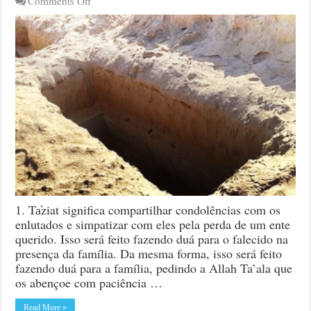
on
Comments Off
Sunnates
e
Ádaab
de
Visitar
a
Pessoa
que
Perdeu
um
Ente
Querido
1. Ta̕ziat significa compartilhar condolências com os
enlutados e simpatizar com eles pela perda de um ente
querido. Isso será feito fazendo duá para o falecido na
presença da família. Da mesma forma, isso será feito
fazendo duá para a família, pedindo a Allah Ta’ala que
os abençoe com paciência …
Read More »