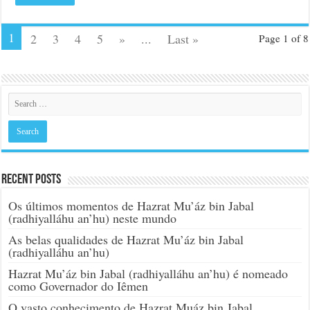
1
2
3
4
5
»
...
Last »
Page 1 of 8
Recent Posts
Os últimos momentos de Hazrat Mu’áz bin Jabal
(radhiyalláhu an’hu) neste mundo
As belas qualidades de Hazrat Mu’áz bin Jabal
(radhiyalláhu an’hu)
Hazrat Mu’áz bin Jabal (radhiyalláhu an’hu) é nomeado
como Governador do Iêmen
O vasto conhecimento de Hazrat Muáz bin Jabal