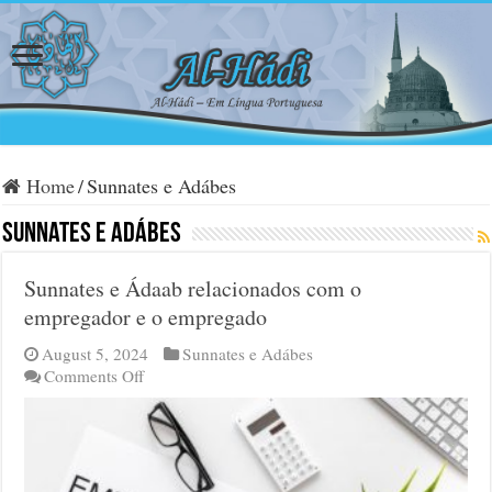
Home
/
Sunnates e Adábes
Sunnates e Adábes
Sunnates e Ádaab relacionados com o
empregador e o empregado
August 5, 2024
Sunnates e Adábes
on
Comments Off
Sunnates
e
Ádaab
relacionados
com