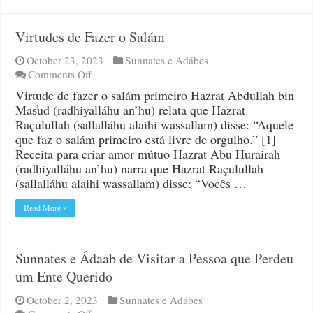
Virtudes de Fazer o Salám
October 23, 2023
Sunnates e Adábes
on
Comments Off
Virtudes
Virtude de fazer o salám primeiro Hazrat Abdullah bin
de
Mas̕ud (radhiyalláhu an’hu) relata que Hazrat
Fazer
Raçulullah (sallalláhu alaihi wassallam) disse: “Aquele
o
que faz o salám primeiro está livre de orgulho.” [1]
Salám
Receita para criar amor mútuo Hazrat Abu Hurairah
(radhiyalláhu an’hu) narra que Hazrat Raçulullah
(sallalláhu alaihi wassallam) disse: “Vocês …
Read More »
Sunnates e Ádaab de Visitar a Pessoa que Perdeu
um Ente Querido
October 2, 2023
Sunnates e Adábes