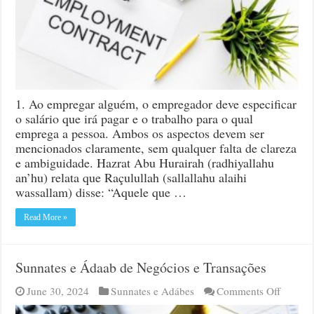
o
empregador
e
o
empregado
1. Ao empregar alguém, o empregador deve especificar
o salário que irá pagar e o trabalho para o qual
emprega a pessoa. Ambos os aspectos devem ser
mencionados claramente, sem qualquer falta de clareza
e ambiguidade. Hazrat Abu Hurairah (radhiyallahu
an’hu) relata que Raçulullah (sallallahu alaihi
wassallam) disse: “Aquele que …
Read More »
Sunnates e Ádaab de Negócios e Transações
on
June 30, 2024
Sunnates e Adábes
Comments Off
Sunnat