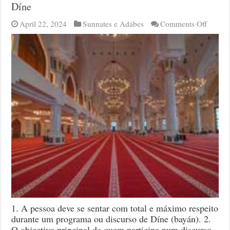
Díne
on
April 22, 2024
Sunnates e Adábes
Comments Off
Sunnat
e
Ádaab
ao
Partici
num
Progra
de
Díne
1. A pessoa deve se sentar com total e máximo respeito
durante um programa ou discurso de Díne (bayán). 2.
O objectivo principal de quem participa num discurso