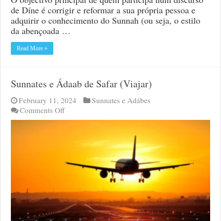
de Díne é corrigir e reformar a sua própria pessoa e
adquirir o conhecimento do Sunnah (ou seja, o estilo
da abençoada …
Read More »
Sunnates e Ádaab de Safar (Viajar)
February 11, 2024
Sunnates e Adábes
on
Comments Off
Sunnates
e
Ádaab
de
Safar
(Viajar)