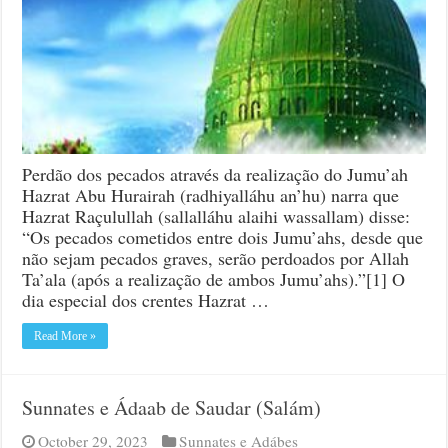
Perdão dos pecados através da realização do Jumu’ah
Hazrat Abu Hurairah (radhiyalláhu an’hu) narra que
Hazrat Raçulullah (sallalláhu alaihi wassallam) disse:
“Os pecados cometidos entre dois Jumu’ahs, desde que
não sejam pecados graves, serão perdoados por Allah
Ta’ala (após a realização de ambos Jumu’ahs).”[1] O
dia especial dos crentes Hazrat …
Read More »
Sunnates e Ádaab de Saudar (Salám)
October 29, 2023
Sunnates e Adábes