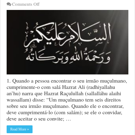
on
Comments Off
Sunnates
e
Ádaab
de
Saudar
(Salám)
1. Quando a pessoa encontrar o seu irmão muçulmano,
cumprimente-o com salá Hazrat Ali (radhiyallahu
an’hu) narra que Hazrat Raçulullah (sallalláhu alaihi
wassallam) disse: “Um muçulmano tem seis direitos
sobre seu irmão muçulmano. Quando ele o encontrar,
deve cumprimentá-lo (com salám); se ele o convidar,
deve aceitar o seu convite; …
Read More »