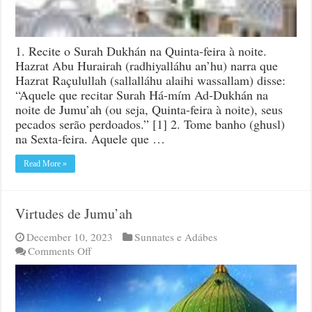
1. Recite o Surah Dukhán na Quinta-feira à noite.
Hazrat Abu Hurairah (radhiyalláhu an’hu) narra que
Hazrat Raçulullah (sallalláhu alaihi wassallam) disse:
“Aquele que recitar Surah Há-mím Ad-Dukhán na
noite de Jumu’ah (ou seja, Quinta-feira à noite), seus
pecados serão perdoados.” [1] 2. Tome banho (ghusl)
na Sexta-feira. Aquele que …
Read More »
Virtudes de Jumu’ah
December 10, 2023
Sunnates e Adábes
on
Comments Off
Virtudes
de
Jumu’ah