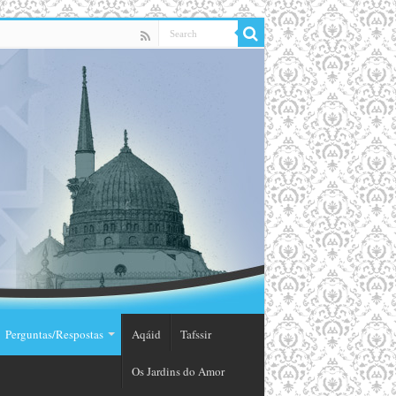
Perguntas/Respostas
Aqáid
Tafssir
Os Jardins do Amor