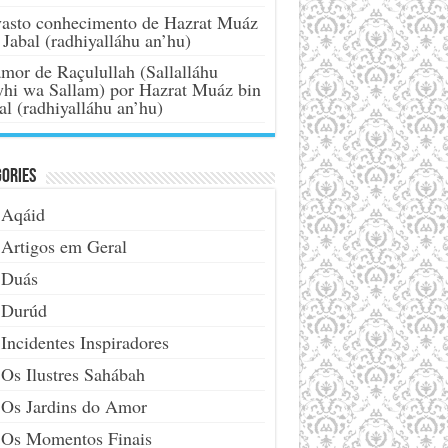
asto conhecimento de Hazrat Muáz
 Jabal (radhiyalláhu an’hu)
mor de Raçulullah (Sallalláhu
yhi wa Sallam) por Hazrat Muáz bin
al (radhiyalláhu an’hu)
ories
Aqáid
Artigos em Geral
Duás
Durúd
Incidentes Inspiradores
Os Ilustres Sahábah
Os Jardins do Amor
Os Momentos Finais