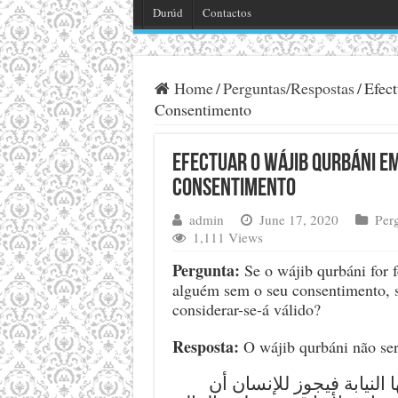
Durúd
Contactos
Home
/
Perguntas/Respostas
/
Efec
Consentimento
Efectuar o Wájib Qurbáni e
Consentimento
admin
June 17, 2020
Per
1,111 Views
Pergunta:
Se o wájib qurbáni for 
alguém sem o seu consentimento, 
considerar-se-á válido?
Resposta:
O wájib qurbáni não ser
 النيابة فيجوز للإنسان أن