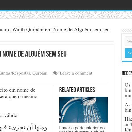
tuar o Wájib Qurbáni em Nome de Alguém sem seu
m Nome de Alguém sem seu
guntas/Respostas
,
Qurbáni
Leave a comment
Rece
Os 
feito em nome de
bin
Related Articles
mu
será que o mesmo
As 
bin
á válido.
Haz
an’
ومنها أن تجزىء فيها
Lavar a parte interior do
Iê