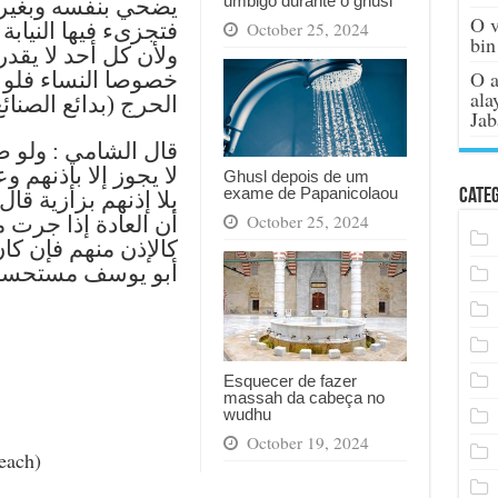
umbigo durante o ghusl
يضحي بنفسه وبغيره ب
O v
October 25, 2024
فتجزىء فيها النيابة
bin
ولأن كل أحد لا يقد
O a
خصوصا النساء فلو لم
ala
الحرج (بدائع الصنائع 5/ )
Jab
قال الشامي : ولو ض
لا يجوز إلا بإذنهم و
Ghusl depois de um
exame de Papanicolaou
Categ
بلا إذنهم بزازية قا
October 25, 2024
أن العادة إذا جرت
كالإذن منهم فإن كا
أبو يوسف مستحسن (رد )
Esquecer de fazer
massah da cabeça no
wudhu
October 19, 2024
each)