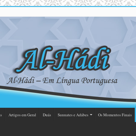
s
Artigos em Geral
Duás
Sunnates e Adábes
Os Momentos Finais