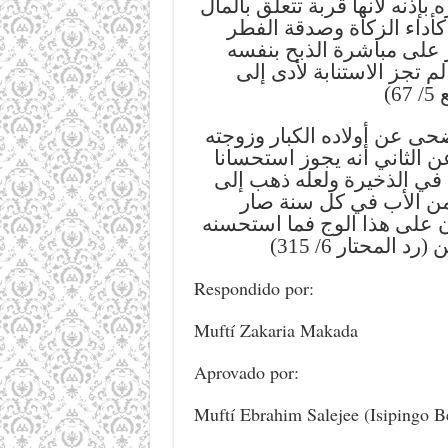
إذنه لأنها قربة تتعلق بالمال
 كأداء الزكاة وصدقة الفطر
ر على مباشرة الذبح بنفسه
 تجز الاستنابة لأدى إلى
67
حى عن أولاده الكبار وزوجته
عن الثاني أنه يجوز استحسانا
ل في الذخيرة ولعله ذهب إلى
 من الأب في كل سنة صار
ن على هذا الوج فما استحسنه
المحتار 6/ 315
Respondido por:
Muftí Zakaria Makada
Aprovado por:
Muftí Ebrahim Salejee (Isipingo B