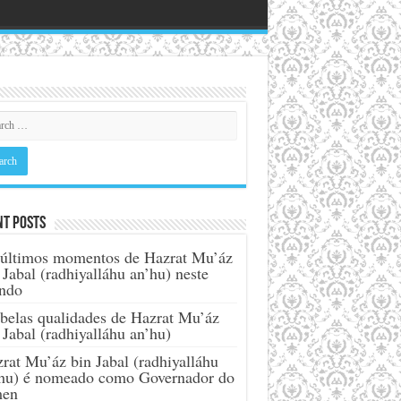
nt Posts
últimos momentos de Hazrat Mu’áz
 Jabal (radhiyalláhu an’hu) neste
ndo
belas qualidades de Hazrat Mu’áz
 Jabal (radhiyalláhu an’hu)
rat Mu’áz bin Jabal (radhiyalláhu
hu) é nomeado como Governador do
men