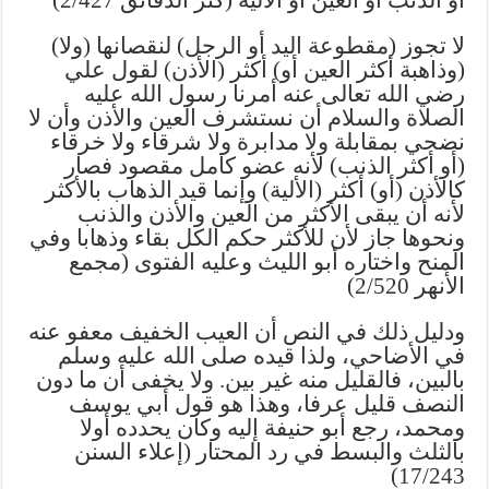
(ولا) لا تجوز (مقطوعة اليد أو الرجل) لنقصانها
(وذاهبة أكثر العين أو) أكثر (الأذن) لقول علي
رضي الله تعالى عنه أمرنا رسول الله عليه
الصلاة والسلام أن نستشرف العين والأذن وأن لا
نضحي بمقابلة ولا مدابرة ولا شرقاء ولا خرقاء
(أو أكثر الذنب) لأنه عضو كامل مقصود فصار
كالأذن (أو) أكثر (الألية) وإنما قيد الذهاب بالأكثر
لأنه أن يبقى الأكثر من العين والأذن والذنب
ونحوها جاز لأن للأكثر حكم الكل بقاء وذهابا وفي
المنح واختاره أبو الليث وعليه الفتوى (مجمع
الأنهر 2/520)
ودليل ذلك في النص أن العيب الخفيف معفو عنه
في الأضاحي، ولذا قيده صلى الله عليه وسلم
بالبين، فالقليل منه غير بين. ولا يخفى أن ما دون
النصف قليل عرفا، وهذا هو قول أبي يوسف
ومحمد، رجع أبو حنيفة إليه وكان يحدده أولا
بالثلث والبسط في رد المحتار (إعلاء السنن
17/243)