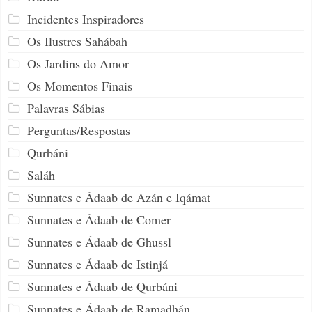
Incidentes Inspiradores
Os Ilustres Sahábah
Os Jardins do Amor
Os Momentos Finais
Palavras Sábias
Perguntas/Respostas
Qurbáni
Saláh
Sunnates e Ádaab de Azán e Iqámat
Sunnates e Ádaab de Comer
Sunnates e Ádaab de Ghussl
Sunnates e Ádaab de Istinjá
Sunnates e Ádaab de Qurbáni
Sunnates e Ádaab de Ramadhán