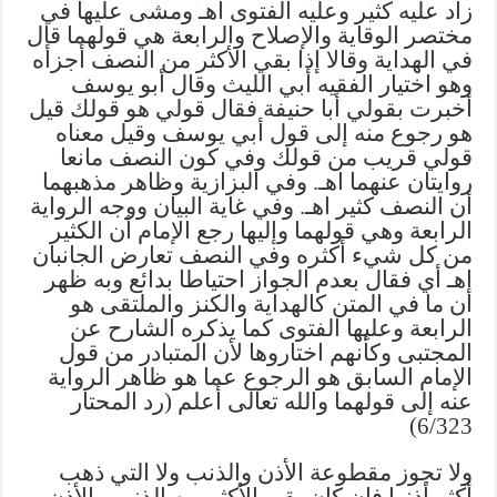
زاد عليه كثير وعليه الفتوى اهـ ومشى عليها في
مختصر الوقاية والإصلاح والرابعة هي قولهما قال
في الهداية وقالا إذا بقي الأكثر من النصف أجزأه
وهو اختيار الفقيه أبي الليث وقال أبو يوسف
أخبرت بقولي أبا حنيفة فقال قولي هو قولك قيل
هو رجوع منه إلى قول أبي يوسف وقيل معناه
قولي قريب من قولك وفي كون النصف مانعا
روايتان عنهما اهـ. وفي البزازية وظاهر مذهبهما
أن النصف كثير اهـ. وفي غاية البيان ووجه الرواية
الرابعة وهي قولهما وإليها رجع الإمام أن الكثير
من كل شيء أكثره وفي النصف تعارض الجانبان
اهـ أي فقال بعدم الجواز احتياطا بدائع وبه ظهر
أن ما في المتن كالهداية والكنز والملتقى هو
الرابعة وعليها الفتوى كما يذكره الشارح عن
المجتبى وكأنهم اختاروها لأن المتبادر من قول
الإمام السابق هو الرجوع عما هو ظاهر الرواية
عنه إلى قولهما والله تعالى أعلم (رد المحتار
6/323)
ولا تجوز مقطوعة الأذن والذنب ولا التي ذهب
أكثر أذنها فإن كان بقي الأكثر من الذنب والأذن