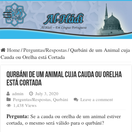
Home
/
Perguntas/Respostas
/
Qurbáni de um Animal cuja
Cauda ou Orelha está Cortada
Qurbáni de um Animal cuja Cauda ou Orelha
está Cortada
admin
July 3, 2020
Perguntas/Respostas
,
Qurbáni
Leave a comment
1,438 Views
Pergunta:
Se a cauda ou orelha de um animal estiver
cortada, o mesmo será válido para o qurbáni?