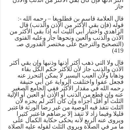
جاز
قال العلامة قاسم بن قطلوبغا – رحمه الله -:
قوله (فإن بقي الأكثر من الأذن والذنب) قال
الزاهدي واختيار أبي الليث أنه إذا بقي الأكثر من
الأذن والذنب والعين ونحوها جاز وعلبه الفتوى
(التصحيح والترجيح على مختصر القدوري صـ
419)
قال ولا التي ذهب أكثر أذنها وذنبها وإن بقي أكثر
الأذن والذنب جاز لأن للأكثر حكم الكل بقاء
وذهابا ولأن العيب اليسير لا يمكن التحرز عنه
فجعل عفوا واختلفت الرواية عن أبي حنيفة
رحمه الله في مقدار الأكثر ففي الجامع الصغير
عنه وإن قطع من الذنب أو الأذن أو العين أو الإلية
الثلث أو أقل أجزأه وإن كان أكثر لم يجزه لأن
الثلث نتفذ فيه الوصية من غير رضا الورثة فاعتبر
قليلا وفيما زاد لا تنفذ إلا برضاهم فاعتبر كثيرا
ويروى عنه الربع لأنه يحكى حكاية الكمال على
ما مر في الصلاة ويروى الثلث لقوله عليه الصلاة