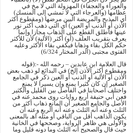
والعوراء والعجفاء) المهزولة التي لا مخ في
عظامها (والعرجاء التي لا تمشي إلى المنسك)
أي المذبح والمريضة البين مرضها (ومقطوع أكثر
الأذن أو الذنب أو العين) أي التي ذهب أكثر نور
عينها فأطلق القطع على الذهاب مجازا وإنما
يعرف بتقريب العلف (أو) أكثر (الألية) لأن للأكثر
حكم الكل بقاء وذهابا فيكفي بقاء الأكثر وعليه
الفتوى مجتبى (الدر المختار 6/324)
قال العلامة ابن عابدين – رحمه الله -:(قوله
ومقطوع أكثر الأذن إلخ) في البدائع لو ذهب بعض
الأذن أو الألية أو الذنب أو العين ذكر في الجامع
الصغير إن كان كثيرا يمنع وإن يسيرا لا يمنع
واختلف أصحابنا في الفاصل بين القليل والكثير
فعن أبي حنيفة أربع روايات روى محمد عنه في
الأصل والجامع الصغير أن المانع ذهاب أكثر من
الثلث وعنه أنه الثلث وعنه أنه الربع وعنه أن
يكون الذاهب أقل من الباقي أو مثله اهـ بالمعنى
والأولى هي ظاهر الرواية، وصححها في الخانية
حيث قال والصحيح أنه الثلث وما دونه قليل وما