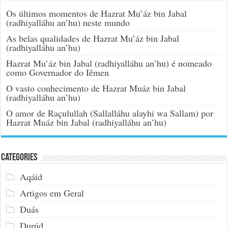
Os últimos momentos de Hazrat Mu’áz bin Jabal
(radhiyalláhu an’hu) neste mundo
As belas qualidades de Hazrat Mu’áz bin Jabal
(radhiyalláhu an’hu)
Hazrat Mu’áz bin Jabal (radhiyalláhu an’hu) é nomeado
como Governador do Iêmen
O vasto conhecimento de Hazrat Muáz bin Jabal
(radhiyalláhu an’hu)
O amor de Raçulullah (Sallalláhu alayhi wa Sallam) por
Hazrat Muáz bin Jabal (radhiyalláhu an’hu)
Categories
Aqáid
Artigos em Geral
Duás
Durúd