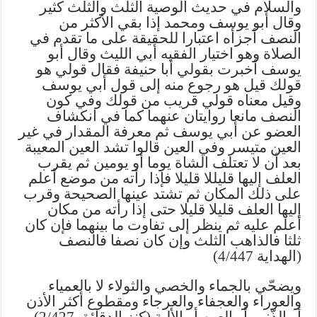
والسلام في حديث الوصية الثلث والثلث كثير
وقال أبو يوسف ومحمد إذا بقي الأكثر من
النصف أجزأه اعتبارا للحقيقة على ما تقدم في
الصلاة وهو اختيار الفقيه أبي الليث وقال أبو
يوسف أخبرت بقولي أبا حنيفة فقال قولي هو
قولك قيل هو رجوع منه إلى قول أبي يوسف
وقيل معناه قولي قريب من قولك وفي كون
النصف مانعا روايتان عنهما كما في انكشاف
العضو عن أبي يوسف ثم معرفة المقدار في غير
العين متيسر وفي العين قالوا تشد العين المعيبة
بعد أن لا تعتلف الشاة يوما أو يومين ثم يقرب
العلف إليها قليللا قليلا فإذا رأته من موضع أعلم
على ذلك المكان ثم تشتد عينها الصحيحة وقرب
إليها العلف قليلا قليلا حتى إذا رأته من مكان
أعلم عليه ثم ينظر إلى تفاوت ما بينهما فإن كان
ثلثا فالذاهب الثلث وإن كان نصفا فالنصف
(الهداية 4/447)
ويضحّي بالجماء والخصي والثولاء لا بالعمياء
والعوراء والعجفاء والعرجاء ومقطوع أكثر الأذن
أو الذّنب أو العين أو الألية (كنز الدقائق 2/427)