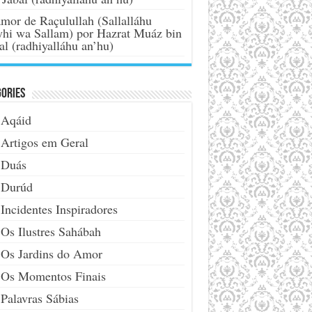
mor de Raçulullah (Sallalláhu
yhi wa Sallam) por Hazrat Muáz bin
al (radhiyalláhu an’hu)
ories
Aqáid
Artigos em Geral
Duás
Durúd
Incidentes Inspiradores
Os Ilustres Sahábah
Os Jardins do Amor
Os Momentos Finais
Palavras Sábias