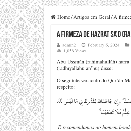
Home
/
Artigos em Geral
/
A firmez
A firmeza de Hazrat Sa’d (r
admin2
February 6, 2024
1,056 Views
Abu Ussmán (rahimahulláh) narra 
(radhiyallahu an’hu) disse:
O seguinte versículo do Qur’án Ma
respeito:
وَإِن جَاهَدَاكَ لِتُشْرِكَ بِي مَا لَيْسَ لَكَ
ۖ
ُسْنًا
ۚ
 عِلْمٌ فَلَا تُطِعْهُمَا
E recomendamos ao homem bondad