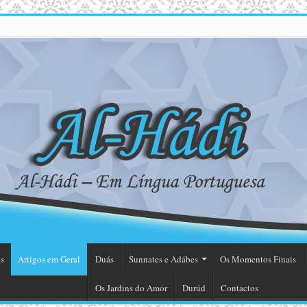
s
Artigos em Geral
Duás
Sunnates e Adábes
Os Momentos Finais
Os Jardins do Amor
Durúd
Contactos