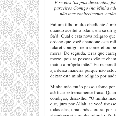
E se eles (os pais descrentes) fo
parceiros Comigo (na Minha ad
não tens conhecimento, então
Fui um filho muito obediente à m
quando aceitei o Islám, ela se dir
Sa’d! Qual é esta nova religião qu
ordeno que você abandone esta rel
falarei contigo, nem comerei ou be
morra. De seguida, terás que carre
morte, pois as pessoas vão te cha
matou a própria mãe.” Eu respond
aja dessa maneira porque não esto
deixar esta minha religião por na
Minha mãe então passou fome por tr
até ficar extremamente fraca. Quan
condição, disse-lhe: “Ó minha mãe
que, juro por Allah, se você tivess
todas elas, uma após a outra, por 
abandonarei a minha religião. Porta