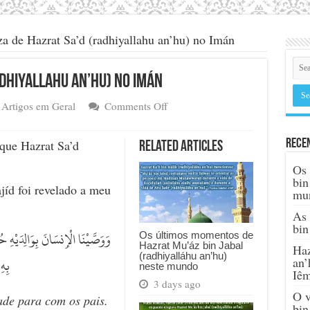
a de Hazrat Sa’d (radhiyallahu an’hu) no Imán
adhiyallahu an’hu) no Imán
on
Artigos em Geral
Comments Off
A
firmeza
que Hazrat Sa’d
Rece
Related Articles
de
Hazrat
Os 
Sa’d
bin
jíd foi revelado a meu
(radhiyallahu
mu
an’hu)
As 
no
bin
Imán
وَوَصَّيْنَا الْإِنسَانَ بِوَالِدَيْهِ ح
Os últimos momentos de
Hazrat Mu’áz bin Jabal
Haz
(radhiyalláhu an’hu)
بِهِ
an’
neste mundo
Iê
3 days ago
O v
e para com os pais.
bin