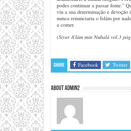
podes continuar a passar fome.” Q
viu a sua determinação e devoção in
nunca renunciaria o Islám por nad
a comer.
(Siyar A’lám min Nubalá vol.3 pág
Facebook
Twitter
Share
About admin2