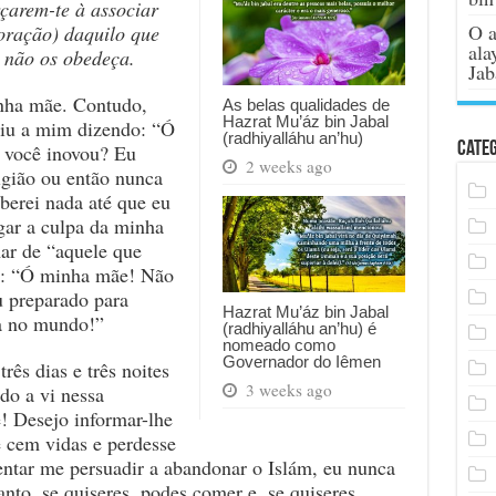
rçarem-te à associar
O a
oração) daquilo que
ala
 não os obedeça.
Jab
inha mãe. Contudo,
As belas qualidades de
Hazrat Mu’áz bin Jabal
igiu a mim dizendo: “Ó
(radhiyalláhu an’hu)
Categ
e você inovou? Eu
2 weeks ago
igião ou então nunca
berei nada até que eu
gar a culpa da minha
mar de “aquele que
i: “Ó minha mãe! Não
u preparado para
Hazrat Mu’áz bin Jabal
da no mundo!”
(radhiyalláhu an’hu) é
nomeado como
Governador do Iêmen
ês dias e três noites
3 weeks ago
do a vi nessa
! Desejo informar-lhe
e cem vidas e perdesse
tentar me persuadir a abandonar o Islám, eu nunca
nto, se quiseres, podes comer e, se quiseres,