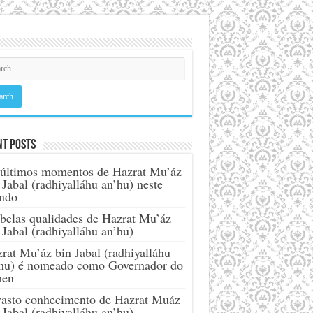
nt Posts
últimos momentos de Hazrat Mu’áz
 Jabal (radhiyalláhu an’hu) neste
ndo
belas qualidades de Hazrat Mu’áz
 Jabal (radhiyalláhu an’hu)
rat Mu’áz bin Jabal (radhiyalláhu
hu) é nomeado como Governador do
men
asto conhecimento de Hazrat Muáz
 Jabal (radhiyalláhu an’hu)