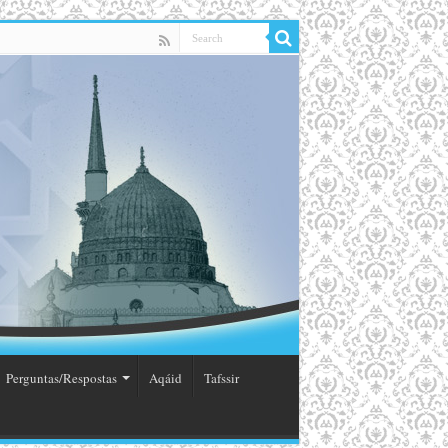
Perguntas/Respostas
Aqáid
Tafssir