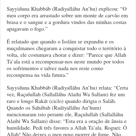
Sayyiduna Khabbáb (Radiyalláhu An’hu) explicou: “O
meu corpo era arrastado sobre um monte de carvão em
brasa e o sangue e a gordura vindos das minhas costas
apagavam o fogo.”
É relatado que quando o Isslám se expandiu e os
muçulmanos chegaram a conquistar todo o território à
volta, ele costumava chorar e dizer: “Parece que Allah
Ta’ala está a recompensar-nos neste mundo por todos
os sofrimentos e talvez nada nos reste como
recompensa na vida futura.”
Sayyiduna Khabbáb (Radiyalláhu An’hu) relata: “Certa
vez, Raçulullah (Sallalláhu Alaihi Wa Sallam) fez um
raro e longo Rakát (ciclo) quando dirigia o Saláh.
Quando os Sahábah (Radiyalláhu An’hum)
mencionaram isto perante ele, Raçulullah (Sallalláhu
Alaihi Wa Sallam) disse: “Esta era a oração de ânsia e
humildade. Pedi três favores a Allah Ta’ala. Roguei: Ó
Allah! Não deixes o meu povo morrer de fome. Não