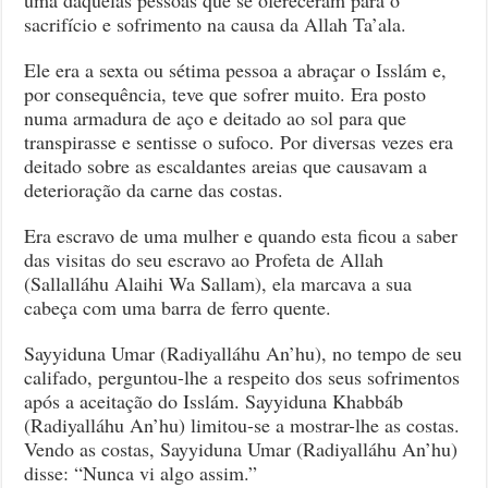
sacrifício e sofrimento na causa da Allah Ta’ala.
Khabbáb
Ibnul
Arat
Ele era a sexta ou sétima pessoa a abraçar o Isslám e,
(Radiyalláhu
por consequência, teve que sofrer muito. Era posto
An’hu)
numa armadura de aço e deitado ao sol para que
–
transpirasse e sentisse o sufoco. Por diversas vezes era
Fazáil
deitado sobre as escaldantes areias que causavam a
A’mál
deterioração da carne das costas.
–
Série
Era escravo de uma mulher e quando esta ficou a saber
de
das visitas do seu escravo ao Profeta de Allah
Talím
(Sallalláhu Alaihi Wa Sallam), ela marcava a sua
–
cabeça com uma barra de ferro quente.
6
Parte
Sayyiduna Umar (Radiyalláhu An’hu), no tempo de seu
califado, perguntou-lhe a respeito dos seus sofrimentos
após a aceitação do Isslám. Sayyiduna Khabbáb
(Radiyalláhu An’hu) limitou-se a mostrar-lhe as costas.
Vendo as costas, Sayyiduna Umar (Radiyalláhu An’hu)
disse: “Nunca vi algo assim.”