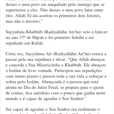
deixes o meu povo ser aniquilado pelo inimigo que se
superiorize a eles. Não deixes o meu povo lutar entre
eles. Allah Ta’ala aceitou os primeiros dois favores,
mas não o terceiro.”
Sayyiduna Khabbáb (Radiyalláhu An’hu) veio a falecer
no ano 37º de Hijrah e foi primeiro Sahábi a ser
sepultado em Kufah.
Certa vez, Sayyiduna Ali (Radiyalláhu An’hu) estava a
passar pela sua sepultura e disse: “Que Allah abençoe
e conceda a Sua Misericórdia a Khabbáb. Ele abraçou
o Isslám de livre vontade. Participou nas expedições
com muito prazer e passou toda a sua vida a esforçar e
sofrer pelo Isslám. Abençoada é a pessoa que está
atenta no Dia do Juízo Final, se prepara para o ajuste
de contas, fica satisfeito com o pouco que ganha neste
mundo e é capaz de agradar o Seu Senhor.”
Ser capaz de agradar o Seu Senhor era realmente o