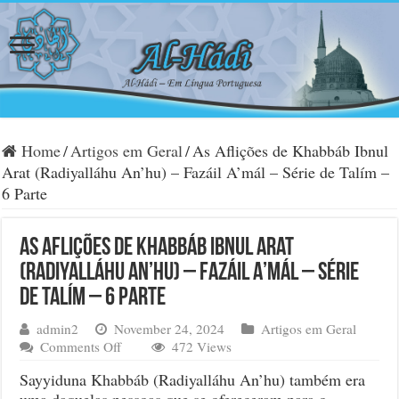
Home
/
Artigos em Geral
/
As Aflições de Khabbáb Ibnul
Arat (Radiyalláhu An’hu) – Fazáil A’mál – Série de Talím –
6 Parte
As Aflições de Khabbáb Ibnul Arat
(Radiyalláhu An’hu) – Fazáil A’mál – Série
de Talím – 6 Parte
admin2
November 24, 2024
Artigos em Geral
on
Comments Off
472 Views
As
Sayyiduna Khabbáb (Radiyalláhu An’hu) também era
Aflições
uma daquelas pessoas que se ofereceram para o
de