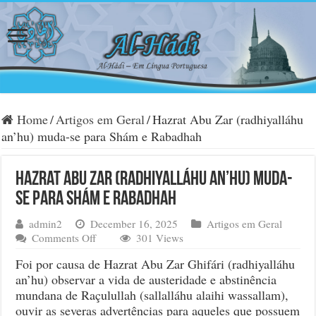
Home
/
Artigos em Geral
/
Hazrat Abu Zar (radhiyalláhu
an’hu) muda-se para Shám e Rabadhah
Hazrat Abu Zar (radhiyalláhu an’hu) muda-
se para Shám e Rabadhah
admin2
December 16, 2025
Artigos em Geral
on
Comments Off
301 Views
Hazrat
Foi por causa de Hazrat Abu Zar Ghifári (radhiyalláhu
Abu
an’hu) observar a vida de austeridade e abstinência
Zar
mundana de Raçulullah (sallalláhu alaihi wassallam),
(radhiyalláhu
an’hu)
ouvir as severas advertências para aqueles que possuem