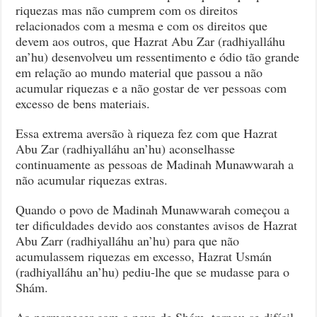
muda-
riquezas mas não cumprem com os direitos
se
relacionados com a mesma e com os direitos que
para
devem aos outros, que Hazrat Abu Zar (radhiyalláhu
Shám
an’hu) desenvolveu um ressentimento e ódio tão grande
e
em relação ao mundo material que passou a não
Rabadhah
acumular riquezas e a não gostar de ver pessoas com
excesso de bens materiais.
Essa extrema aversão à riqueza fez com que Hazrat
Abu Zar (radhiyalláhu an’hu) aconselhasse
continuamente as pessoas de Madinah Munawwarah a
não acumular riquezas extras.
Quando o povo de Madinah Munawwarah começou a
ter dificuldades devido aos constantes avisos de Hazrat
Abu Zarr (radhiyalláhu an’hu) para que não
acumulassem riquezas em excesso, Hazrat Usmán
(radhiyalláhu an’hu) pediu-lhe que se mudasse para o
Shám.
Ao permanecer com o povo de Shám, tornou-se difícil