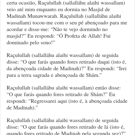
certa ocasião, Raçulullah (sallalláhu alaihi wassallam)
veio até mim enquanto eu dormia no Masjid de
Madinah Munawwarah. Raçulullah (sallalláhu alaihi
wassallam) tocou-me com o seu pé abençoado para me
acordar e disse-me: “Não te vejo dormindo no
masjid?” Eu respondi: “Ó Profeta de Allah! Fui
dominado pelo sono!”
Raçulullah (sallalláhu alaihi wassallam) de seguida
disse: “O que farás quando fores retirado daqui (isto é,
da abençoada cidade de Madinah)?” Eu respondi: “Irei
para a terra sagrada e abençoada de Shám.”
Raçulullah (sallalláhu alaihi wassallam) então disse:
“O que farás quando fores retirado de Shám?” Eu
respondi: “Regressarei aqui (isto é, à abençoada cidade
de Madinah).”
Raçulullah (sallalláhu alaihi wassallam) de seguida
disse: “O que farás quando fores retirado de lá (isto é,
quando fores retirado de Madinah pela segunda vez)?”