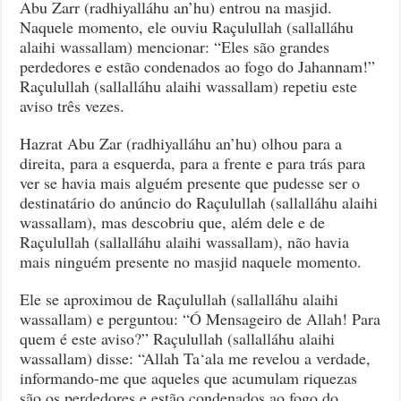
Abu Zarr (radhiyalláhu an’hu) entrou na masjid.
Naquele momento, ele ouviu Raçulullah (sallalláhu
alaihi wassallam) mencionar: “Eles são grandes
perdedores e estão condenados ao fogo do Jahannam!”
Raçulullah (sallalláhu alaihi wassallam) repetiu este
aviso três vezes.
Hazrat Abu Zar (radhiyalláhu an’hu) olhou para a
direita, para a esquerda, para a frente e para trás para
ver se havia mais alguém presente que pudesse ser o
destinatário do anúncio do Raçulullah (sallalláhu alaihi
wassallam), mas descobriu que, além dele e de
Raçulullah (sallalláhu alaihi wassallam), não havia
mais ninguém presente no masjid naquele momento.
Ele se aproximou de Raçulullah (sallalláhu alaihi
wassallam) e perguntou: “Ó Mensageiro de Allah! Para
quem é este aviso?” Raçulullah (sallalláhu alaihi
wassallam) disse: “Allah Ta‘ala me revelou a verdade,
informando-me que aqueles que acumulam riquezas
são os perdedores e estão condenados ao fogo do