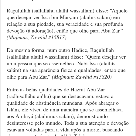
de
Hazrat
Raçulullah (sallalláhu alaihi wassallam) disse: “Aquele
Abu
que desejar ver Issa bin Maryam (alaihis salám) em
Zar
relação a sua piedade, sua veracidade e sua profunda
(radhiyalláhu
devoção (à adoração), então que olhe para Abu Zar.”
an’hu)
(Majmauz Zawáid #15817)
Da mesma forma, num outro Hadice, Raçulullah
(sallalláhu alaihi wassallam) disse: “Quem desejar ver
uma pessoa que se assemelhe a Nabi Issa (alaihis
salám) na sua aparência física e qualidades, então que
olhe para Abu Zar.”
(Majmauz Zawáid #15820)
Entre as belas qualidades de Hazrat Abu Zar
(radhiyalláhu an’hu) que se destacavam, estava a
qualidade de abstinência mundana. Após abraçar o
Islám, ele viveu de uma maneira que se assemelhava
aos Ambiyá (alaihimus salám), demonstrando
desinteresse pelo mundo. Toda a sua atenção e devoção
estavam voltadas para a vida após a morte, buscando
alcançar a satisfação de Allah Ta’ala.