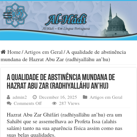
Home
/
Artigos em Geral
/
A qualidade de abstinência
mundana de Hazrat Abu Zar (radhiyalláhu an’hu)
A qualidade de abstinência mundana de
Hazrat Abu Zar (radhiyalláhu an’hu)
admin2
December 16, 2025
Artigos em Geral
on
Comments Off
287 Views
A
Hazrat Abu Zar Ghifári (radhiyalláhu an’hu) era um
qualidade
Sahábi que se assemelhava ao Profeta Issa (alahis
de
salám) tanto na sua aparência física assim como nas
abstinência
mundana
suas belas qualidades.