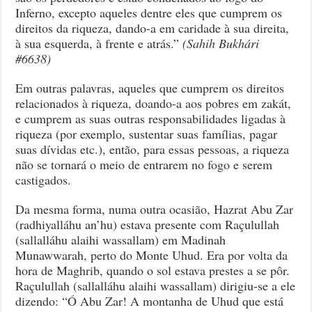
Inferno, excepto aqueles dentre eles que cumprem os
direitos da riqueza, dando-a em caridade à sua direita,
à sua esquerda, à frente e atrás.”
(Sahih Bukhári
#6638)
Em outras palavras, aqueles que cumprem os direitos
relacionados à riqueza, doando-a aos pobres em zakát,
e cumprem as suas outras responsabilidades ligadas à
riqueza (por exemplo, sustentar suas famílias, pagar
suas dívidas etc.), então, para essas pessoas, a riqueza
não se tornará o meio de entrarem no fogo e serem
castigados.
Da mesma forma, numa outra ocasião, Hazrat Abu Zar
(radhiyalláhu an’hu) estava presente com Raçulullah
(sallalláhu alaihi wassallam) em Madinah
Munawwarah, perto do Monte Uhud. Era por volta da
hora de Maghrib, quando o sol estava prestes a se pôr.
Raçulullah (sallalláhu alaihi wassallam) dirigiu-se a ele
dizendo: “Ó Abu Zar! A montanha de Uhud que está