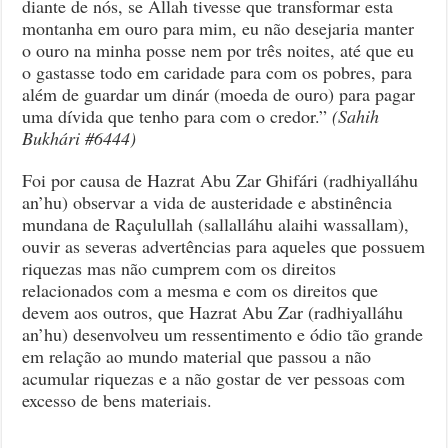
diante de nós, se Allah tivesse que transformar esta
montanha em ouro para mim, eu não desejaria manter
o ouro na minha posse nem por três noites, até que eu
o gastasse todo em caridade para com os pobres, para
além de guardar um dinár (moeda de ouro) para pagar
uma dívida que tenho para com o credor.”
(Sahih
Bukhári #6444)
Foi por causa de Hazrat Abu Zar Ghifári (radhiyalláhu
an’hu) observar a vida de austeridade e abstinência
mundana de Raçulullah (sallalláhu alaihi wassallam),
ouvir as severas advertências para aqueles que possuem
riquezas mas não cumprem com os direitos
relacionados com a mesma e com os direitos que
devem aos outros, que Hazrat Abu Zar (radhiyalláhu
an’hu) desenvolveu um ressentimento e ódio tão grande
em relação ao mundo material que passou a não
acumular riquezas e a não gostar de ver pessoas com
excesso de bens materiais.