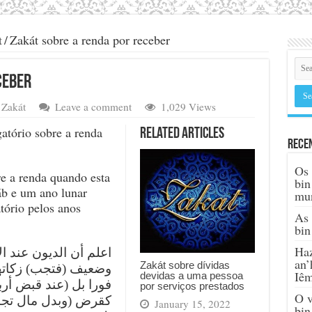
t
/
Zakát sobre a renda por receber
ceber
Zakát
Leave a comment
1,029 Views
atório sobre a renda
Related Articles
Rece
Os 
re a renda quando esta
bin
sáb e um ano lunar
mu
tório pelos anos
As 
bin
Haz
an’
Zakát sobre dívidas
وضعيف (فتجب) زكاتها 
Iê
devidas a uma pessoa
فورا بل (عند قبض أرب
por serviços prestados
O v
كقرض (وبدل مال تجار
January 15, 2022
bin