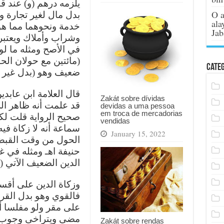
يلزمه درهم (و) عند ق
O a
بدل مال لغير تجارة 
ala
خدمة ونحوهما مما هو
Jab
وشراب وأملاك ويعتب
في الأصح ومثله ما ل
مائتين مع حولان الحو
Categ
ضعيف وهو (بدل غير م
قال العلامة ابن عابد)
Zakát sobre dívidas
قد علمت أنه ظاهر الر
devidas a uma pessoa
em troca de mercadorias
صحيح الرواية قلت لكن
vendidas
سماعة أنه لا زكاة في
January 15, 2022
الحول من وقت القبض 
حنيفة اهـ ومثله في غ
الدين الضعيف الآتي (رد ا)
وزكاة الدين على أق
فالقوي وهو بدل القر
على مقر ولو مفلسا أو
مضى ويتراخى وجوب ال
Zakát sobre rendas