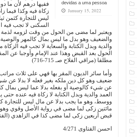
devidas a uma pessoa
ففيها درهم لأن ما د
January 15, 2022
زكاة فيه وكذا فيما ز
ليس للتجارة كثمن ثيا
السكنى لا تجب فيه ال
ويعتبر لما مضى من الحول من وقت لزومه لذمة 
والضعيف وهو بدل ما ليس بمال كالمهر والوصية 
والدية وبدل الكتابة والسعاية لا تجب فيه الزكاة 
الحول بعد القبض وهذا عند الإمام وأوجبا عن المق
مطلقا (مراقي الفلاح صـ 715-716)
وأما سائر الديون المقر بها فهي على ثلاث مراتب 
ضعيف وهو كل دين ملكه بغير فعله لا بدلا عن شيء 
عن شيء كالوصية أو بفعله بدلا عما ليس بمال كا
العمد والدية وبدل الكتابة لا زكاة فيه عنده حت.
ووسط، وهو ما يجب بدلا عن مال ليس للتجارة كعب
مائتين زكى لما مضى في رواية الأصل وقوي وهو م
قبض أربعين زكى لما مضى كذا في الزاهدي (الفتاوى ا)
احسن الفتاوى 4/271