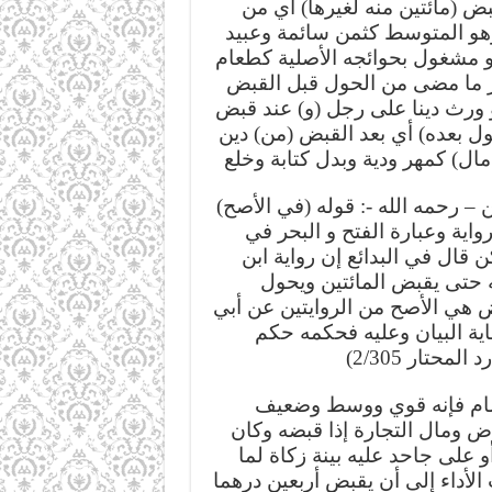
بض (مائتين منه لغيرها) أي من
وهو المتوسط كثمن سائمة وعبيد
 مشغول بحوائجه الأصلية كطعام
ر ما مضى من الحول قبل القبض
و ورث دينا على رجل (و) عند قبض
(ل بعده) أي بعد القبض (من) دين
ال) كمهر ودية وبدل كتابة وخلع
ين – رحمه الله -: قوله (في الأصح
واية وعبارة الفتح و البحر في
 قال في البدائع إن رواية ابن
ه حتى يقبض المائتين ويحول
هي الأصح من الروايتين عن أبي
اية البيان وعليه فحكمه حكم
لمحتار 2/305
سام فإنه قوي ووسط وضعيف
ض ومال التجارة إذا قبضه وكان
 على جاحد عليه بينة زكاة لما
أداء إلى أن يقبض أربعين درهما