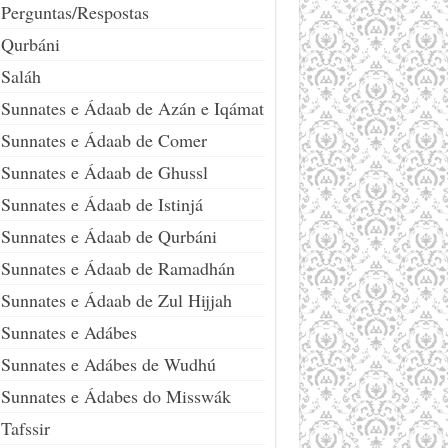
Perguntas/Respostas
Qurbáni
Saláh
Sunnates e Ádaab de Azán e Iqámat
Sunnates e Ádaab de Comer
Sunnates e Ádaab de Ghussl
Sunnates e Ádaab de Istinjá
Sunnates e Ádaab de Qurbáni
Sunnates e Ádaab de Ramadhán
Sunnates e Ádaab de Zul Hijjah
Sunnates e Adábes
Sunnates e Adábes de Wudhú
Sunnates e Ádabes do Misswák
Tafssir