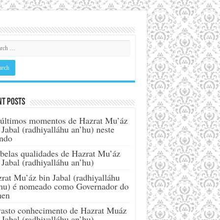
nt Posts
últimos momentos de Hazrat Mu’áz
 Jabal (radhiyalláhu an’hu) neste
ndo
belas qualidades de Hazrat Mu’áz
 Jabal (radhiyalláhu an’hu)
rat Mu’áz bin Jabal (radhiyalláhu
hu) é nomeado como Governador do
men
asto conhecimento de Hazrat Muáz
 Jabal (radhiyalláhu an’hu)