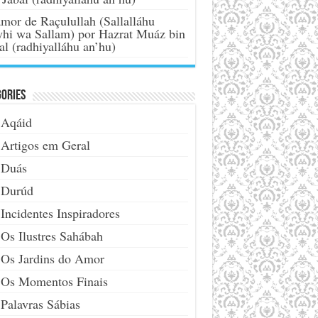
mor de Raçulullah (Sallalláhu
yhi wa Sallam) por Hazrat Muáz bin
al (radhiyalláhu an’hu)
ories
Aqáid
Artigos em Geral
Duás
Durúd
Incidentes Inspiradores
Os Ilustres Sahábah
Os Jardins do Amor
Os Momentos Finais
Palavras Sábias