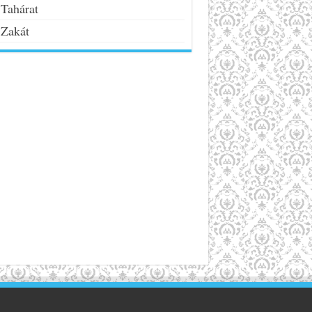
Tahárat
Zakát