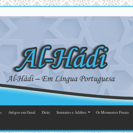
s
Artigos em Geral
Duás
Sunnates e Adábes
Os Momentos Finais