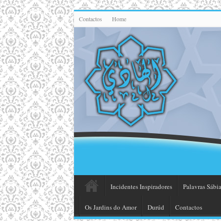
Contactos
Home
Incidentes Inspiradores
Palavras Sábia
Os Jardins do Amor
Durúd
Contactos