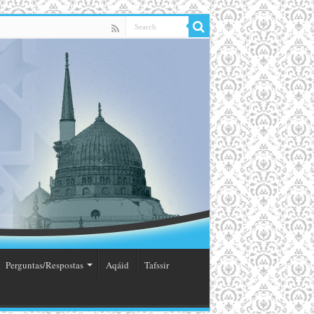
Perguntas/Respostas
Aqáid
Tafssir