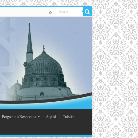
Perguntas/Respostas
Aqáid
Tafssir