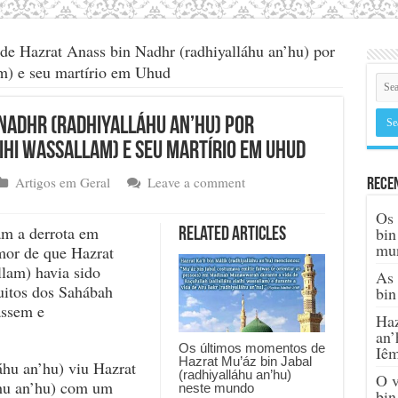
de Hazrat Anass bin Nadhr (radhiyalláhu an’hu) por
am) e seu martírio em Uhud
 Nadhr (radhiyalláhu an’hu) por
ihi wassallam) e seu martírio em Uhud
Artigos em Geral
Leave a comment
Rece
Os 
m a derrota em
bin
Related Articles
mu
mor de que Hazrat
llam) havia sido
As 
uitos dos Sahábah
bin
assem e
Haz
an’
Os últimos momentos de
Iê
Hazrat Mu’áz bin Jabal
áhu an’hu) viu Hazrat
(radhiyalláhu an’hu)
O v
áhu an’hu) com um
neste mundo
bin