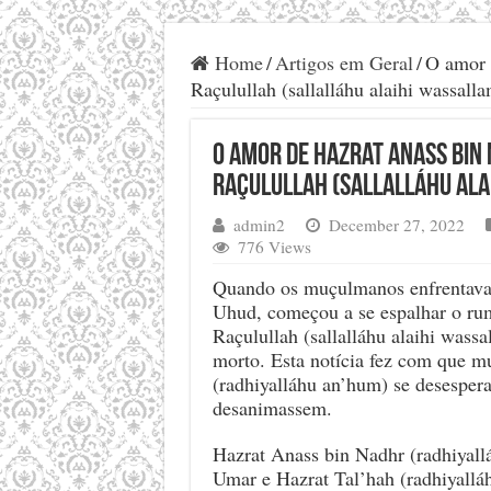
Home
/
Artigos em Geral
/
O amor 
Raçulullah (sallalláhu alaihi wassall
O amor de Hazrat Anass bin
Raçulullah (sallalláhu ala
admin2
December 27, 2022
776 Views
Quando os muçulmanos enfrentava
Uhud, começou a se espalhar o ru
Raçulullah (sallalláhu alaihi wassa
morto. Esta notícia fez com que m
(radhiyalláhu an’hum) se desesper
desanimassem.
Hazrat Anass bin Nadhr (radhiyall
Umar e Hazrat Tal’hah (radhiyall