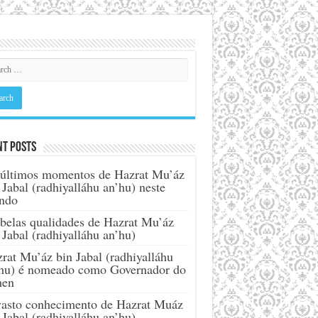
nt Posts
últimos momentos de Hazrat Mu’áz
 Jabal (radhiyalláhu an’hu) neste
ndo
belas qualidades de Hazrat Mu’áz
 Jabal (radhiyalláhu an’hu)
rat Mu’áz bin Jabal (radhiyalláhu
hu) é nomeado como Governador do
men
asto conhecimento de Hazrat Muáz
 Jabal (radhiyalláhu an’hu)