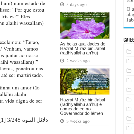
n’hum) num estado de
3 days ago
O a
disse: “Por que estou
ala
tristes?” Eles
Jab
hu alaihi wassallam)
Categ
 exclamou: “Então,
As belas qualidades de
le? Venham, vamos
Hazrat Mu’áz bin Jabal
(radhiyalláhu an’hu)
os juntar ao nosso
2 weeks ago
laihi wassallam)!”
lavras, penetrou nas
até ser martirizado.
 tinha um amor tão
alláhu alaihi
a vida digna de ser
Hazrat Mu’áz bin Jabal
(radhiyalláhu an’hu) é
nomeado como
Governador do Iêmen
[1] دلائل النبوة 3/245
3 weeks ago