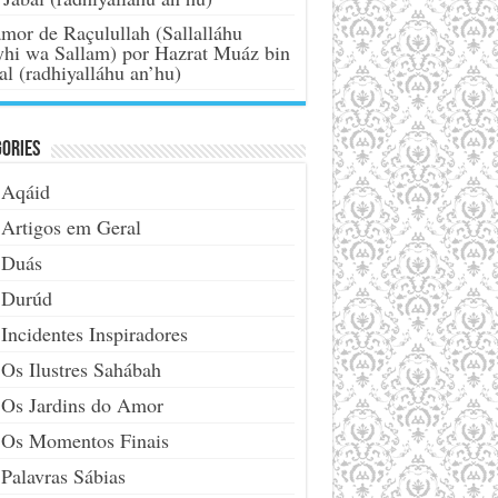
mor de Raçulullah (Sallalláhu
yhi wa Sallam) por Hazrat Muáz bin
al (radhiyalláhu an’hu)
ories
Aqáid
Artigos em Geral
Duás
Durúd
Incidentes Inspiradores
Os Ilustres Sahábah
Os Jardins do Amor
Os Momentos Finais
Palavras Sábias