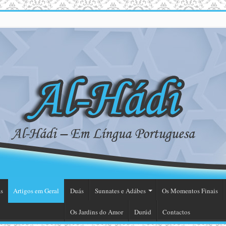
s
Artigos em Geral
Duás
Sunnates e Adábes
Os Momentos Finais
Os Jardins do Amor
Durúd
Contactos