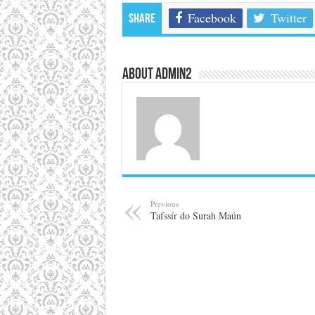
Facebook
Twitter
Share
About admin2
Previous
Tafssír do Surah Maún