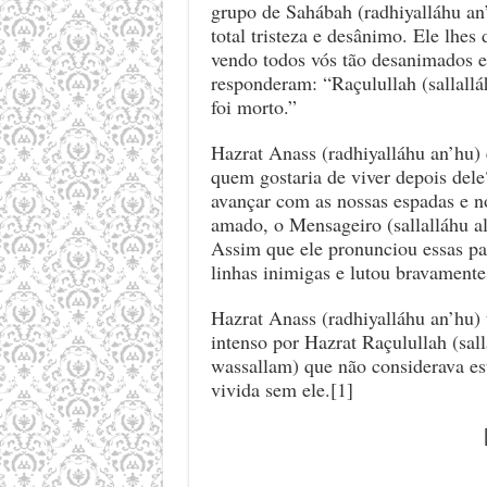
grupo de Sahábah (radhiyalláhu a
total tristeza e desânimo. Ele lhes 
vendo todos vós tão desanimados e 
responderam: “Raçulullah (sallallá
foi morto.”
Hazrat Anass (radhiyalláhu an’hu)
quem gostaria de viver depois de
avançar com as nossas espadas e n
amado, o Mensageiro (sallalláhu a
Assim que ele pronunciou essas pa
linhas inimigas e lutou bravamente 
Hazrat Anass (radhiyalláhu an’hu)
intenso por Hazrat Raçulullah (sall
wassallam) que não considerava est
vivida sem ele.[1]