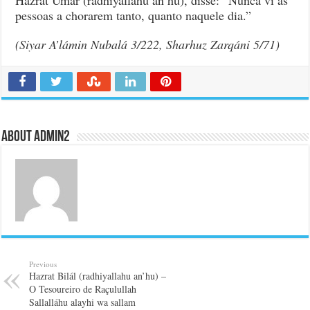
pessoas a chorarem tanto, quanto naquele dia.”
(Siyar A’lámin Nubalá 3/222, Sharhuz Zarqáni 5/71)
About admin2
Previous
Hazrat Bilál (radhiyallahu an’hu) –
O Tesoureiro de Raçulullah
Sallalláhu alayhi wa sallam