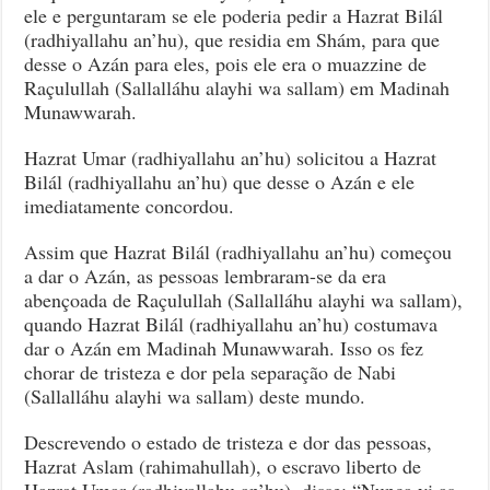
o
ele e perguntaram se ele poderia pedir a Hazrat Bilál
Azán
(radhiyallahu an’hu), que residia em Shám, para que
em
desse o Azán para eles, pois ele era o muazzine de
Shám
Raçulullah (Sallalláhu alayhi wa sallam) em Madinah
(Síria)
Munawwarah.
Hazrat Umar (radhiyallahu an’hu) solicitou a Hazrat
Bilál (radhiyallahu an’hu) que desse o Azán e ele
imediatamente concordou.
Assim que Hazrat Bilál (radhiyallahu an’hu) começou
a dar o Azán, as pessoas lembraram-se da era
abençoada de Raçulullah (Sallalláhu alayhi wa sallam),
quando Hazrat Bilál (radhiyallahu an’hu) costumava
dar o Azán em Madinah Munawwarah. Isso os fez
chorar de tristeza e dor pela separação de Nabi
(Sallalláhu alayhi wa sallam) deste mundo.
Descrevendo o estado de tristeza e dor das pessoas,
Hazrat Aslam (rahimahullah), o escravo liberto de
Hazrat Umar (radhiyallahu an’hu), disse: “Nunca vi as