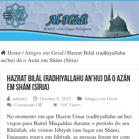
Home
/
Artigos em Geral
/
Hazrat Bilál (radhiyallahu
an’hu) dá o Azán em Shám (Síria)
Hazrat Bilál (radhiyallahu an’hu) dá o Azán
em Shám (Síria)
admin2
October 8, 2025
Artigos em Geral
on
Comments Off
348 Views
Hazrat
No momento em que Hazrat Umar (radhiyallahu an’hu)
Bilál
viajou para Baitul Muqaddas durante o período do seu
(radhiyallahu
Khiláfah, ele visitou Jábiyah (um lugar em Shám).
an’hu)
dá
Enquanto estava em Jábiyah, as pessoas foram ter com