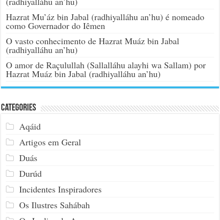
(radhiyalláhu an’hu)
Hazrat Mu’áz bin Jabal (radhiyalláhu an’hu) é nomeado
como Governador do Iêmen
O vasto conhecimento de Hazrat Muáz bin Jabal
(radhiyalláhu an’hu)
O amor de Raçulullah (Sallalláhu alayhi wa Sallam) por
Hazrat Muáz bin Jabal (radhiyalláhu an’hu)
Categories
Aqáid
Artigos em Geral
Duás
Durúd
Incidentes Inspiradores
Os Ilustres Sahábah