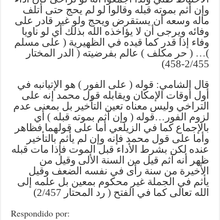
وإن أثم بموته قبله وقالوا لو لم يحج حتى أتلف
ماله وسعه أن يستقرض ويحج ولو غير قادر على
وفائه ويرجى أن لا يؤاخذه الله بذلك أي لو ناويا
وفاء إذا قدر كما قيده في الظهيرية ( على مسلم
)… ( حر مكلف ) عالم بفرضيته ( الدر المختار
2/455-458)
قال الشامي: قوله ( على الفور ) هو الإتيانبه في
أول أوقات الإمكان ويقابله قول محمد إنه على
التراخي وليس معناه تعين التأخير بل بمعنى عدم
لزوم الفور…قوله ( وإن أثم بموته قبله ) أي
بالإجماع كما في الزيلعي أما على قولهما فظاهر
وأما على قول محمد فإنه وإن لم يأثم بالتأخير
عنده لكن بشرط الأداء قبل الموت فإذا مات قبله
ظهر أنه آثم قيل من السنة الألى وقيل من
الأخيرة من سنة رأى في نفسه الضعف وقيل
يأثم في الجملة غير محكوم بمعين بل علمه إلى
الله تعالى كما في الفتح ( رد المحتار 2/457)
Respondido por: