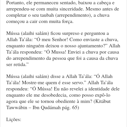
Portanto, ele permaneceu sentado, baixou a cabeça e
arrependeu-se com muita sinceridade. Mesmo antes de
completar o seu taubah (arrependimento), a chuva
começou a cair com muita força.
Mússa (alaihi salám) ficou surpreso e perguntou a
Allah Ta’ála: “Ó meu Senhor! Como enviaste a chuva,
enquanto ninguém deixou o nosso ajuntamento?” Allah
Ta’ála respondeu: “Ó Mussa! Enviei a chuva por causa
do arrependimento da pessoa que foi a causa da chuva
ser retida.”
Mússa (alaihi salám) disse a Allah Ta’ála: “Ó Allah
Ta’ála! Mostre-me quem é esse servo.” Allah Ta’ála
respondeu: “Ó Mússa! Eu não revelei a identidade dele
enquanto ele me desobedecia, como posso expô-lo
agora que ele se tornou obediente à mim? (Kitábut
Tawwábin – Ibn Qudámah pág. 65)
Lições: