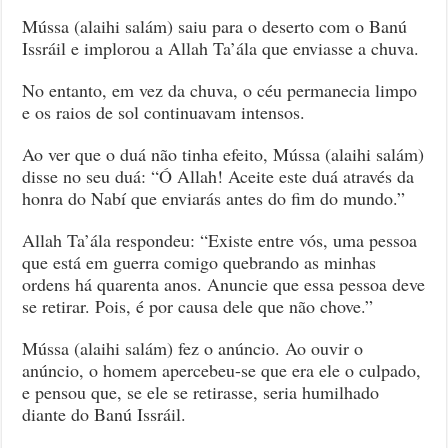
Mússa (alaihi salám) saiu para o deserto com o Banú
Issráil e implorou a Allah Ta’ála que enviasse a chuva.
No entanto, em vez da chuva, o céu permanecia limpo
e os raios de sol continuavam intensos.
Ao ver que o duá não tinha efeito, Mússa (alaihi salám)
disse no seu duá: “Ó Allah! Aceite este duá através da
honra do Nabí que enviarás antes do fim do mundo.”
Allah Ta’ála respondeu: “Existe entre vós, uma pessoa
que está em guerra comigo quebrando as minhas
ordens há quarenta anos. Anuncie que essa pessoa deve
se retirar. Pois, é por causa dele que não chove.”
Mússa (alaihi salám) fez o anúncio. Ao ouvir o
anúncio, o homem apercebeu-se que era ele o culpado,
e pensou que, se ele se retirasse, seria humilhado
diante do Banú Issráil.