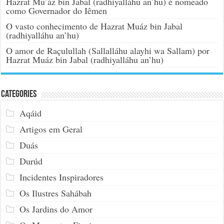
Hazrat Mu’áz bin Jabal (radhiyalláhu an’hu) é nomeado
como Governador do Iêmen
O vasto conhecimento de Hazrat Muáz bin Jabal
(radhiyalláhu an’hu)
O amor de Raçulullah (Sallalláhu alayhi wa Sallam) por
Hazrat Muáz bin Jabal (radhiyalláhu an’hu)
Categories
Aqáid
Artigos em Geral
Duás
Durúd
Incidentes Inspiradores
Os Ilustres Sahábah
Os Jardins do Amor