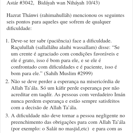
Astár #3042, Bidáyah wan Niháyah 10/43)
Hazrat Thánwi
(rahimahulláh) mencionou os seguintes
seis pontos para aqueles que sofrem de qualquer
dificuldade:
Deve-se ter sabr (paciência) face a dificuldade.
Raçulullah (sallalláhu alaihi wassallam) disse: “Se
um crente é agraciado com condições favoráveis e
ele é grato, isso é bom para ele, e se ele é
confrontado com dificuldades e é paciente, isso é
bom para ele.” (Sahíh Muslim #2999)
Não se deve perder a esperança na misericórdia de
Allah Ta’ála. Só um káfir perde esperança por não
acreditar em taqdír. As pessoas com verdadeiro Imán
nunca perdem esperança e estão sempre satisfeitos
com a decisão de Allah Ta’ála.
A dificuldade não deve tornar a pessoa negligente no
preenchimento das obrigações para com Allah Ta’ála
(por exemplo: o Salát no masjid,etc) e para com as