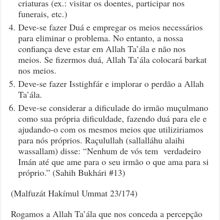
criaturas (ex.: visitar os doentes, participar nos
funerais, etc.)
Deve-se fazer Duá e empregar os meios necessários
para eliminar o problema. No entanto, a nossa
confiança deve estar em Allah Ta’ála e não nos
meios. Se fizermos duá, Allah Ta’ála colocará barkat
nos meios.
Deve-se fazer Isstighfár e implorar o perdão a Allah
Ta’ála.
Deve-se considerar a dificulade do irmão muçulmano
como sua própria dificuldade, fazendo duá para ele e
ajudando-o com os mesmos meios que utiliziriamos
para nós próprios. Raçulullah (sallalláhu alaihi
wassallam) disse: “Nenhum de vós tem verdadeiro
Imán até que ame para o seu irmão o que ama para si
próprio.” (Sahih Bukhári #13)
(Malfuzát Hakímul Ummat 23/174)
Rogamos a Allah Ta’ála que nos conceda a percepção