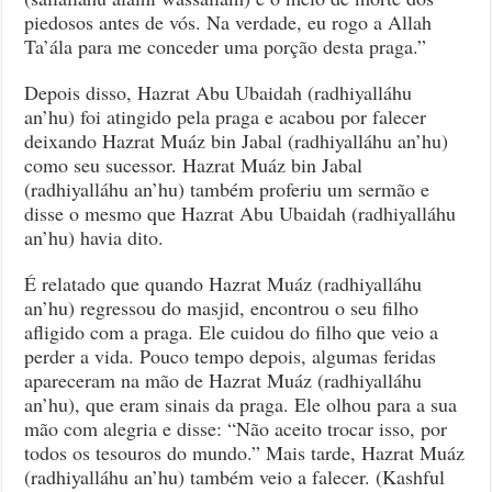
piedosos antes de vós. Na verdade, eu rogo a Allah
Ta’ála para me conceder uma porção desta praga.”
Depois disso, Hazrat Abu Ubaidah (radhiyalláhu
an’hu) foi atingido pela praga e acabou por falecer
deixando Hazrat Muáz bin Jabal (radhiyalláhu an’hu)
como seu sucessor. Hazrat Muáz bin Jabal
(radhiyalláhu an’hu) também proferiu um sermão e
disse o mesmo que Hazrat Abu Ubaidah (radhiyalláhu
an’hu) havia dito.
É relatado que quando Hazrat Muáz (radhiyalláhu
an’hu) regressou do masjid, encontrou o seu filho
afligido com a praga. Ele cuidou do filho que veio a
perder a vida. Pouco tempo depois, algumas feridas
apareceram na mão de Hazrat Muáz (radhiyalláhu
an’hu), que eram sinais da praga. Ele olhou para a sua
mão com alegria e disse: “Não aceito trocar isso, por
todos os tesouros do mundo.” Mais tarde, Hazrat Muáz
(radhiyalláhu an’hu) também veio a falecer. (Kashful