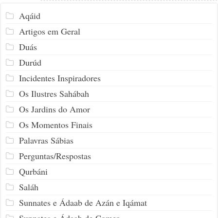
Aqáid
Artigos em Geral
Duás
Durúd
Incidentes Inspiradores
Os Ilustres Sahábah
Os Jardins do Amor
Os Momentos Finais
Palavras Sábias
Perguntas/Respostas
Qurbáni
Saláh
Sunnates e Ádaab de Azán e Iqámat
Sunnates e Ádaab de Comer