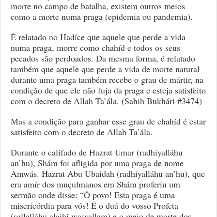
morte no campo de batalha, existem outros meios
como a morte numa praga (epidemia ou pandemia).
É relatado no Hadíce que aquele que perde a vida
numa praga, morre como chahíd e todos os seus
pecados são perdoados. Da mesma forma, é relatado
também que aquele que perde a vida de morte natural
durante uma praga também recebe o grau de mártir, na
condição de que ele não fuja da praga e esteja satisfeito
com o decreto de Allah Ta’ála. (Sahih Bukhári #3474)
Mas a condição para ganhar esse grau de chahíd é estar
satisfeito com o decreto de Allah Ta’ála.
Durante o califado de Hazrat Umar (radhiyalláhu
an’hu), Shám foi afligida por uma praga de nome
Amwás. Hazrat Abu Ubaidah (radhiyalláhu an’hu), que
era amír dos muçulmanos em Shám proferiu um
sermão onde disse: “Ó povo! Esta praga é uma
misericórdia para vós! É o duá do vosso Profeta
(sallalláhu alaihi wassallam) e o meio de morte dos