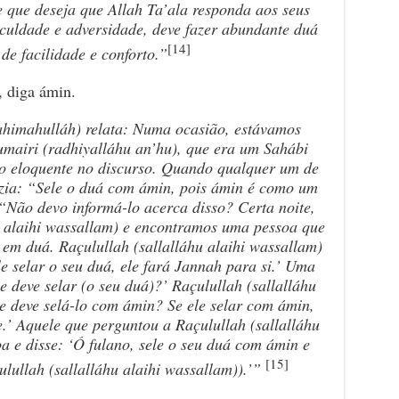
e que deseja que Allah
Ta’ala
responda aos seus
iculdade e adversidade, deve fazer abundante du
á
[14]
e facilidade e conforto.”
, diga ámin.
rahimahulláh) relata: Numa ocasião, estávamos
umairi
(radhiyalláhu an’hu),
que era um Sah
á
bi
ito eloquente no discurso. Quando qualquer um de
izia: “Sele o du
á
com
á
min, pois
á
min é como um
 “Não devo informá-lo acerca disso? Certa noite,
u alaihi wassallam)
e encontramos uma pessoa que
 em du
á
. Raçulullah
(sallalláhu alaihi wassallam)
le selar o seu du
á
, ele fará Jannah para si.’ Uma
 deve selar (o seu du
á
)?
’
Raçulullah
(sallalláhu
e deve selá-lo com
á
min? Se ele selar com
á
min,
e.’ Aquele que perguntou a Raçulullah
(sallalláhu
a e disse: ‘Ó fulano, sele o seu du
á
com
á
min e
[15]
çulullah
(sallalláhu alaihi wassallam)
).’”