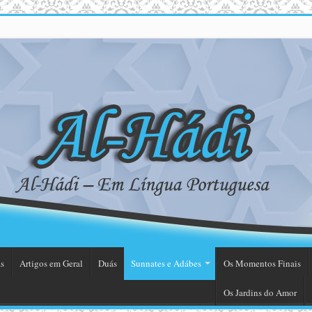
s
Artigos em Geral
Duás
Sunnates e Adábes
Os Momentos Finais
Os Jardins do Amor