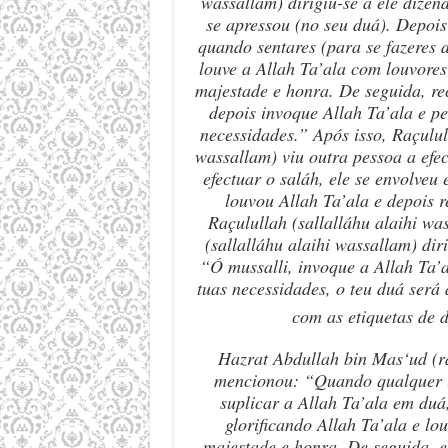
wassallam) dirigiu-se a ele dizen
se apressou (no seu du
á
). Depois
quando sentares (para se fazeres 
louve a Allah Ta’ala com louvore
majestade e honra. De seguida, re
depois invoque Allah Ta’ala
e pe
necessidades.” Ap
ó
s isso, Raçulul
wassallam) viu outra pessoa a efec
efectuar o sal
á
h, ele se envolveu
louvou Allah Ta’ala
e depois r
Raçulullah (sallalláhu alaihi wa
(sallalláhu alaihi wassallam) diri
“
Ó mussalli, invoque a Allah Ta’
tuas necessidades, o teu du
á
será 
com as etiquetas de 
Hazrat Abdullah bin Mas
‘
ud (r
mencionou: “Quando qualquer 
suplicar a Allah Ta’ala
em du
á
glorificando Allah Ta’ala
e lo
majestade e honra. De seguida, el