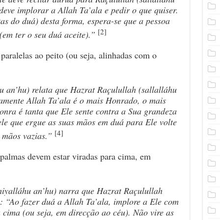
 deve implorar a Allah Ta’ala
e pedir o que quiser.
tas do du
á
) desta forma, espera-se que a pessoa
[2]
(em ter o seu du
á
aceite).”
paralelas ao peito (ou seja, alinhadas com o
hu an’hu) relata que Hazrat Raçulullah (sallalláhu
tamente Allah Ta’ala
é o mais Honrado, o mais
onra é tanta que Ele sente contra a Sua grandeza
ele que ergue as suas mãos em du
á
para Ele volte
[4]
 mãos vazias.”
 palmas devem estar viradas para cima, em
hiyalláhu an’hu) narra que Hazrat Raçulullah
e: “Ao fazer du
á
a Allah Ta’ala,
implore a Ele com
cima (ou seja, em direcção ao céu). Não vire as