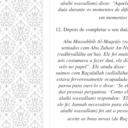
alaihi wassallam)
disse: “Aquel
du
á
s durante os momentos de dif
em momentos d
12. Depois de completar o seu duá
Abu Mussabbih Al-Maqr
á
iy (
sentados com Abu Zuhair An-N
(radhiyalláhu an’hu)
. Ele foi mu
nós costumava a fazer du
á
, ele d
selo no papel”. Ele ainda disse:
saímos com Raçulullah
(sallalláh
estava fervorosamente ocupadada
parou para ouvi-lo e disse: ‘Se e
das pessoas perguntou: ‘Como ele
alaihi wassallam)
respondeu: ‘El
ele fez Jannah necess
á
rio para el
alaihi wassallam)
foi até a pesso
aceite as boas novas (de Ra