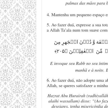
palmas das mãos para b
4. Mantenha um pequeno espaço en
5. Ao fazer duá, expresse a sua to
a Allah Ta’ala num tom suave com
وَ اذۡکُرۡ رَّبَّکَ فِیۡ نَفۡسِک
الۡقَوۡلِ بِالۡغُدُوِّ وَ 
E invoque seu Rabb no seu
í
ntim
manhã e à noite. E
6. Ao fazer duá, não adopte uma a
Allah, se queres satisfazer a minh
Hazrat Abu Hurairah (radhiyalláhu
alaihi wassallam) disse: “(Ao faz
desejares, tenha misericórdia d