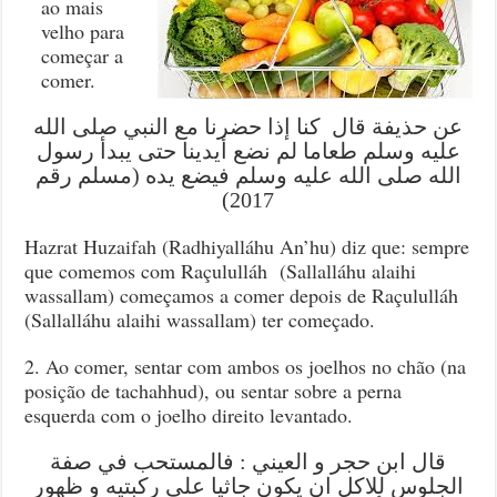
ao mais
velho para
começar a
comer.
عن حذيفة قال كنا إذا حضرنا مع النبي صلى الله
عليه وسلم طعاما لم نضع أيدينا حتى يبدأ رسول
الله صلى الله عليه وسلم فيضع يده (مسلم رقم
2017)
Hazrat Huzaifah (Radhiyalláhu An’hu) diz que: sempre
que comemos com Raçululláh (Sallalláhu alaihi
wassallam) começamos a comer depois de Raçululláh
(Sallalláhu alaihi wassallam) ter começado.
2. Ao comer, sentar com ambos os joelhos no chão (na
posição de tachahhud), ou sentar sobre a perna
esquerda com o joelho direito levantado.
قال ابن حجر و العيني : فالمستحب في صفة
الجلوس للاكل ان يكون جاثيا علي ركبتيه و ظهور